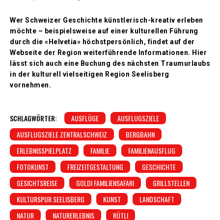
Wer Schweizer Geschichte künstlerisch-kreativ erleben
möchte – beispielsweise auf einer kulturellen Führung
durch die «Helvetia» höchstpersönlich, findet auf der
Webseite der Region weiterführende Informationen. Hier
lässt sich auch eine Buchung des nächsten Traumurlaubs
in der kulturell vielseitigen Region Seelisberg
vornehmen.
SCHLAGWÖRTER:
AUSFLÜGE
AUSFLUGSZIELE
AUSFLUGSZIELE ZENTRALSCHWEIZ
BERGBAHN
ERLEBNISSPIELPLATZ
FAMILIE
FAMILIENAUSFLUG
FOTOKUNST
FREIZEITGESTALTUNG
GESCHICHTE
GESICHTSREISE
GOLDI FAMILIENSAFARI
GRILLSTELLEN
KULTURSPUR SEELISBERG
KUNST
LANDSCHAFT
NATUR
NATURERLEBNIS
RÜTLI