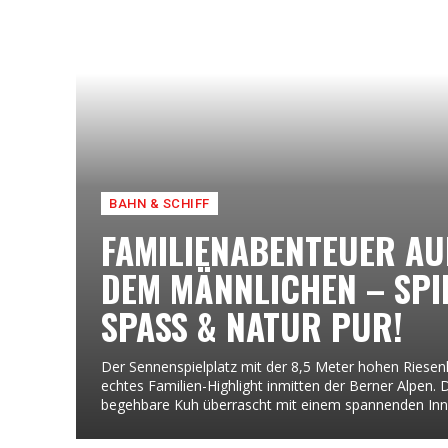
BAHN & SCHIFF
FAMILIENABENTEUER AU
DEM MÄNNLICHEN – SPIE
SPASS & NATUR PUR!
Der Sennenspielplatz mit der 8,5 Meter hohen Riesenk
echtes Familien-Highlight inmitten der Berner Alpen. 
begehbare Kuh überrascht mit einem spannenden Inne