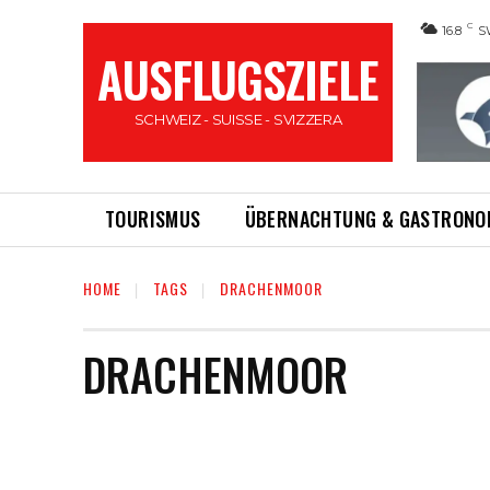
C
16.8
S
AUSFLUGSZIELE
SCHWEIZ - SUISSE - SVIZZERA
TOURISMUS
ÜBERNACHTUNG & GASTRONO
HOME
TAGS
DRACHENMOOR
DRACHENMOOR