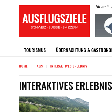
C
20.2
S
AUSFLUGSZIELE
SCHWEIZ - SUISSE - SVIZZERA
TOURISMUS
ÜBERNACHTUNG & GASTRONO
HOME
TAGS
INTERAKTIVES ERLEBNIS
INTERAKTIVES ERLEBNIS