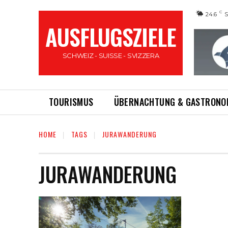
C
24.6
AUSFLUGSZIELE
SCHWEIZ - SUISSE - SVIZZERA
TOURISMUS
ÜBERNACHTUNG & GASTRONO
HOME
TAGS
JURAWANDERUNG
JURAWANDERUNG