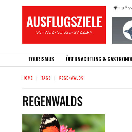
C
11.8
S
AUSFLUGSZIELE
SCHWEIZ - SUISSE - SVIZZERA
TOURISMUS
ÜBERNACHTUNG & GASTRONO
HOME
TAGS
REGENWALDS
REGENWALDS