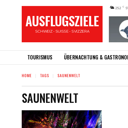
C
25.2
S
AUSFLUGSZIELE
SCHWEIZ - SUISSE - SVIZZERA
TOURISMUS
ÜBERNACHTUNG & GASTRONO
HOME
TAGS
SAUNENWELT
SAUNENWELT