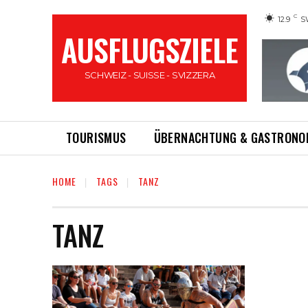
C
12.9
S
AUSFLUGSZIELE
SCHWEIZ - SUISSE - SVIZZERA
TOURISMUS
ÜBERNACHTUNG & GASTRONO
HOME
TAGS
TANZ
TANZ