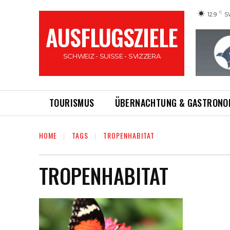
C
12.9
S
AUSFLUGSZIELE
SCHWEIZ - SUISSE - SVIZZERA
TOURISMUS
ÜBERNACHTUNG & GASTRONO
HOME
TAGS
TROPENHABITAT
TROPENHABITAT