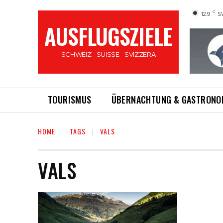
C
12.9
S
AUSFLUGSZIELE
SCHWEIZ - SUISSE - SVIZZERA
TOURISMUS
ÜBERNACHTUNG & GASTRONO
HOME
TAGS
VALS
VALS