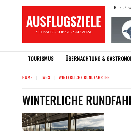
C
13.5
S
AUSFLUGSZIELE
SCHWEIZ - SUISSE - SVIZZERA
TOURISMUS
ÜBERNACHTUNG & GASTRONO
HOME
TAGS
WINTERLICHE RUNDFAHRTEN
WINTERLICHE RUNDFAH