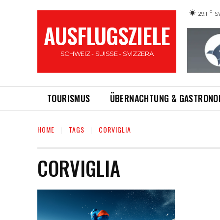
C
29.1
S
AUSFLUGSZIELE
SCHWEIZ - SUISSE - SVIZZERA
TOURISMUS
ÜBERNACHTUNG & GASTRONO
HOME
TAGS
CORVIGLIA
CORVIGLIA