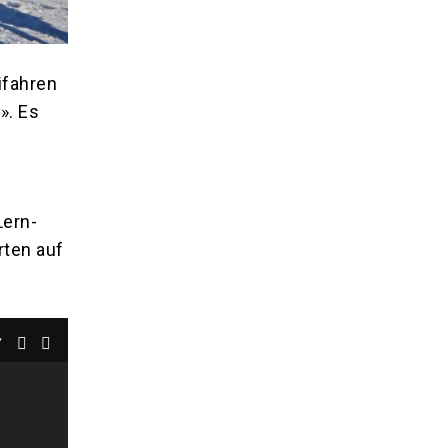
ifahren
». Es
n
Lern-
rten auf
7