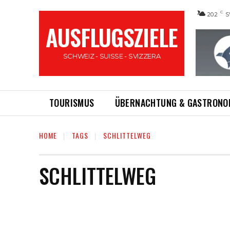
C
20.2
S
AUSFLUGSZIELE
SCHWEIZ - SUISSE - SVIZZERA
TOURISMUS
ÜBERNACHTUNG & GASTRONO
HOME
TAGS
SCHLITTELWEG
SCHLITTELWEG