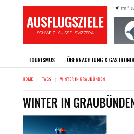
C
17.9
S
AUSFLUGSZIELE
SCHWEIZ - SUISSE - SVIZZERA
TOURISMUS
ÜBERNACHTUNG & GASTRONO
HOME
TAGS
WINTER IN GRAUBÜNDEN
WINTER IN GRAUBÜNDE