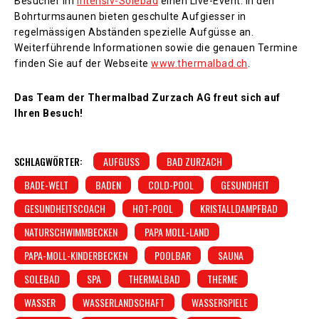
Besucher im
Intensiv-Solebad
einen Live-Event.
In den
Bohrturmsaunen bieten geschulte Aufgiesser
in
regelmässigen Abständen spezielle Aufgüsse
an.
Weiterführende Informationen sowie die genauen Termine
finden Sie auf der Webseite
www.thermalbad.ch
.
Das Team der Thermalbad Zurzach AG freut sich auf
Ihren Besuch!
SCHLAGWÖRTER:
AUFGUSS
BAD ZURZACH
BADE-WELT
BADEN
COLD-POOL
GESUNDHEIT
GESUNDHEITSCOACH
HOT-POOL
KRISTALLDAMPFBAD
NATURSCHWIMMBECKEN
PAPA MOLL-LAND
PAPA-MOLL-KINDERBECKEN
POOLBAR
SAUNA
SOLEBAD
SPA
THERMALBAD
THERME
WASSER
WASSERLANDSCHAFT
WASSERSPIELE