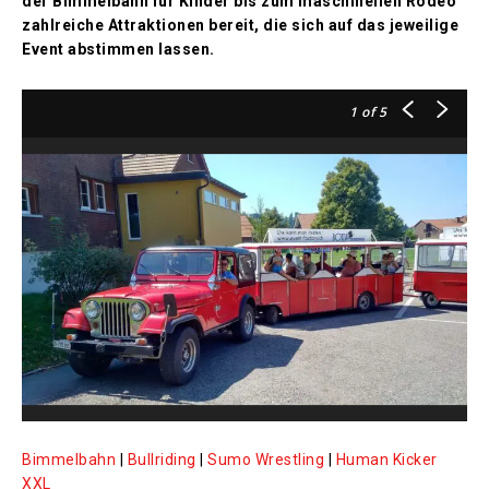
der Bimmelbahn für Kinder bis zum maschinellen Rodeo
zahlreiche Attraktionen bereit, die sich auf das jeweilige
Event abstimmen lassen.
1
of 5
Bimmelbahn
|
Bullriding
|
Sumo Wrestling
|
Human Kicker
XXL