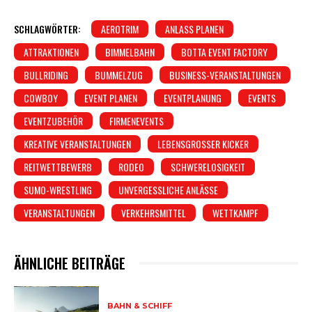
SCHLAGWÖRTER:
AEROTRIM
ANLASS PLANEN
ATTRAKTIONEN
BIMMELBAHN
BOTTA EVENT FACTORY
BULLRIDING
BUMMELZUG
BUSINESS-VERANSTALTUNGEN
COWBOY
EVENT PLANEN
EVENTPLANUNG
EVENTS
EVENTZUBEHÖR
FIRMENEVENTS
KREATIVE VERANSTALTUNGEN
LEBENSGROSSER KICKER
REITWETTBEWERB
RODEO
SCHWERELOSIGKEIT
SUMO-WRESTLING
UNVERGESSLICHE ANLÄSSE
VERANSTALTUNGEN
VERKEHRSMITTEL
WETTKAMPF
ÄHNLICHE BEITRÄGE
BAHN & SCHIFF