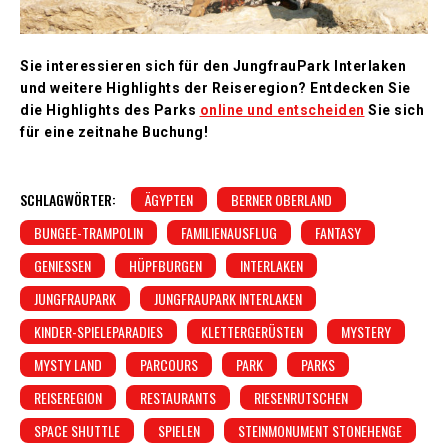
Sie interessieren sich für den JungfrauPark Interlaken
und weitere Highlights der Reiseregion? Entdecken Sie
die Highlights des Parks
online und entscheiden
Sie sich
für eine zeitnahe Buchung!
SCHLAGWÖRTER:
ÄGYPTEN
BERNER OBERLAND
BUNGEE-TRAMPOLIN
FAMILIENAUSFLUG
FANTASY
GENIESSEN
HÜPFBURGEN
INTERLAKEN
JUNGFRAUPARK
JUNGFRAUPARK INTERLAKEN
KINDER-SPIELEPARADIES
KLETTERGERÜSTEN
MYSTERY
MYSTY LAND
PARCOURS
PARK
PARKS
REISEREGION
RESTAURANTS
RIESENRUTSCHEN
SPACE SHUTTLE
SPIELEN
STEINMONUMENT STONEHENGE