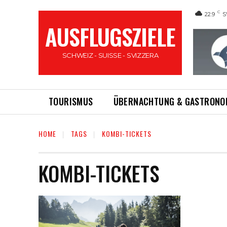
C
22.9
S
AUSFLUGSZIELE
SCHWEIZ - SUISSE - SVIZZERA
TOURISMUS
ÜBERNACHTUNG & GASTRONO
HOME
TAGS
KOMBI-TICKETS
KOMBI-TICKETS