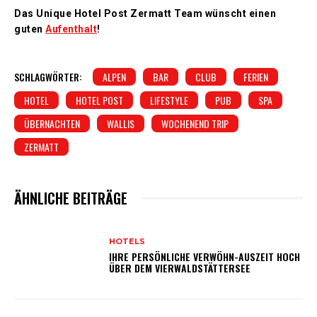
Das Unique Hotel Post Zermatt Team wünscht einen
guten
Aufenthalt
!
SCHLAGWÖRTER:
ALPEN
BAR
CLUB
FERIEN
HOTEL
HOTEL POST
LIFESTYLE
PUB
SPA
ÜBERNACHTEN
WALLIS
WOCHENEND TRIP
ZERMATT
ÄHNLICHE BEITRÄGE
HOTELS
IHRE PERSÖNLICHE VERWÖHN-AUSZEIT HOCH
ÜBER DEM VIERWALDSTÄTTERSEE