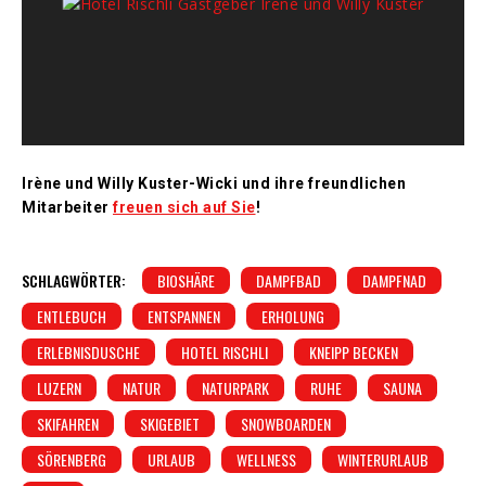
Irène und Willy Kuster-Wicki und ihre freundlichen
Mitarbeiter
freuen sich auf Sie
!
SCHLAGWÖRTER:
BIOSHÄRE
DAMPFBAD
DAMPFNAD
ENTLEBUCH
ENTSPANNEN
ERHOLUNG
ERLEBNISDUSCHE
HOTEL RISCHLI
KNEIPP BECKEN
LUZERN
NATUR
NATURPARK
RUHE
SAUNA
SKIFAHREN
SKIGEBIET
SNOWBOARDEN
SÖRENBERG
URLAUB
WELLNESS
WINTERURLAUB