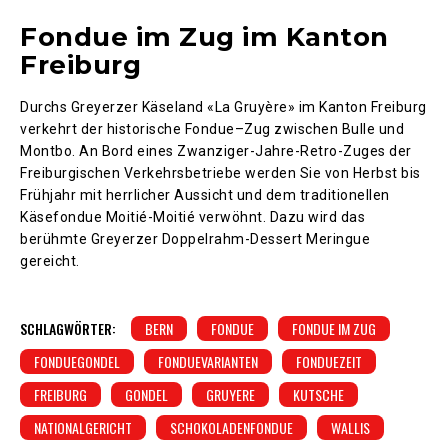
Fondue im Zug im Kanton
Freiburg
Durchs Greyerzer Käseland «La Gruyère» im Kanton Freiburg
verkehrt der historische Fondue–Zug zwischen Bulle und
Montbo. An Bord eines Zwanziger-Jahre-Retro-Zuges der
Freiburgischen Verkehrsbetriebe werden Sie von Herbst bis
Frühjahr mit herrlicher Aussicht und dem traditionellen
Käsefondue Moitié-Moitié verwöhnt. Dazu wird das
berühmte Greyerzer Doppelrahm-Dessert Meringue
gereicht.
SCHLAGWÖRTER:
BERN
FONDUE
FONDUE IM ZUG
FONDUEGONDEL
FONDUEVARIANTEN
FONDUEZEIT
FREIBURG
GONDEL
GRUYERE
KUTSCHE
NATIONALGERICHT
SCHOKOLADENFONDUE
WALLIS