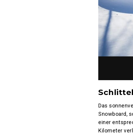
Schlitte
Das sonnenver
Snowboard, so
einer entspr
Kilometer ver