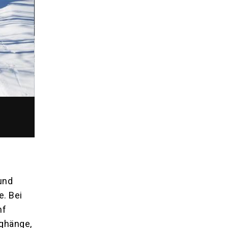
und
e. Bei
nf
rghänge,