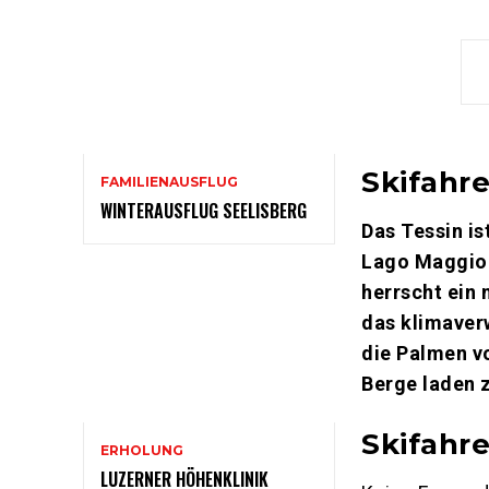
Skifahr
FAMILIENAUSFLUG
WINTERAUSFLUG SEELISBERG
Das Tessin is
Lago Maggior
herrscht ein 
das klimaver
die Palmen v
Berge laden 
Skifahr
ERHOLUNG
LUZERNER HÖHENKLINIK