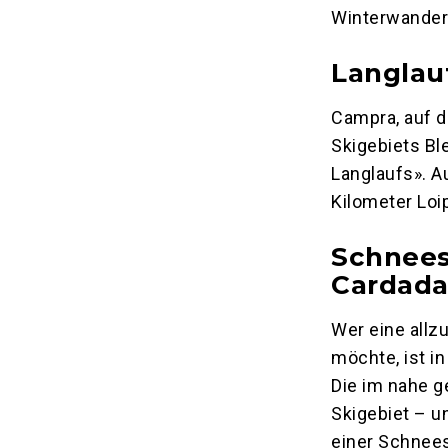
Winterwander
Langlau
Campra, auf d
Skigebiets Bl
Langlaufs». A
Kilometer Loi
Schnees
Cardad
Wer eine allz
möchte, ist i
Die im nahe g
Skigebiet – u
einer Schnee