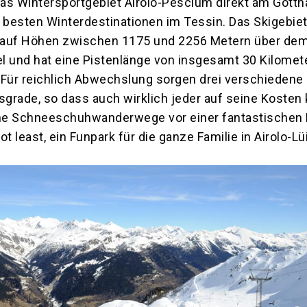
das Wintersportgebiet Airolo-Pesciüm direkt am Gotth
 besten Winterdestinationen im Tessin. Das Skigebie
h auf Höhen zwischen 1175 und 2256 Metern über de
 und hat eine Pistenlänge von insgesamt 30 Kilomet
Für reichlich Abwechslung sorgen drei verschiedene
sgrade, so dass auch wirklich jeder auf seine Kosten
che Schneeschuhwanderwege vor einer fantastischen 
not least, ein Funpark für die ganze Familie in Airolo-Lü