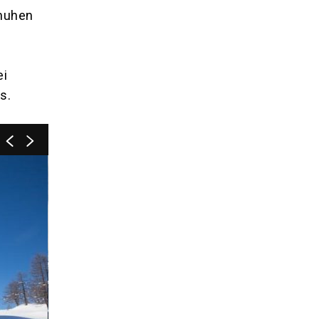
huhen
ei
s.