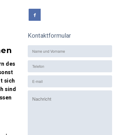
Kontaktformular
men
rn des
sonst
t sich
h sind
issen