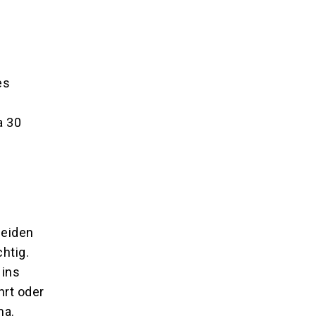
es
a 30
meiden
htig.
 ins
hrt oder
ma.