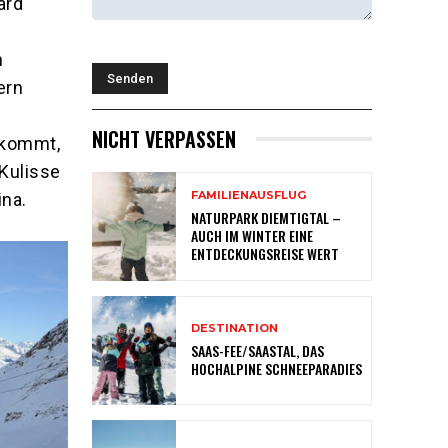
ard
t
m
ern
NICHT VERPASSEN
 kommt,
Kulisse
FAMILIENAUSFLUG
ina.
NATURPARK DIEMTIGTAL –
AUCH IM WINTER EINE
ENTDECKUNGSREISE WERT
DESTINATION
SAAS-FEE/SAASTAL, DAS
HOCHALPINE SCHNEEPARADIES