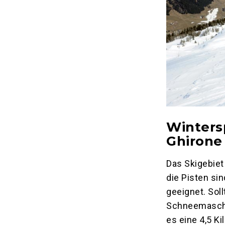
Wintersp
Ghirone
Das Skigebiet
die Pisten si
geeignet. Sol
Schneemaschi
es eine 4,5 K