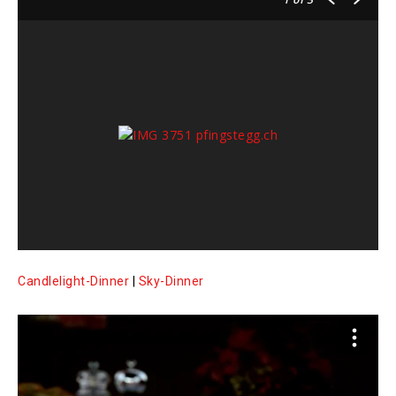
Candlelight-Dinner
|
Sky-Dinner