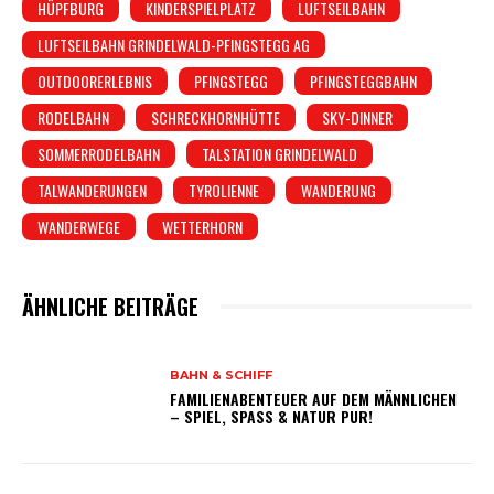
HÜPFBURG
KINDERSPIELPLATZ
LUFTSEILBAHN
LUFTSEILBAHN GRINDELWALD-PFINGSTEGG AG
OUTDOORERLEBNIS
PFINGSTEGG
PFINGSTEGGBAHN
RODELBAHN
SCHRECKHORNHÜTTE
SKY-DINNER
SOMMERRODELBAHN
TALSTATION GRINDELWALD
TALWANDERUNGEN
TYROLIENNE
WANDERUNG
WANDERWEGE
WETTERHORN
ÄHNLICHE BEITRÄGE
BAHN & SCHIFF
FAMILIENABENTEUER AUF DEM MÄNNLICHEN
– SPIEL, SPASS & NATUR PUR!