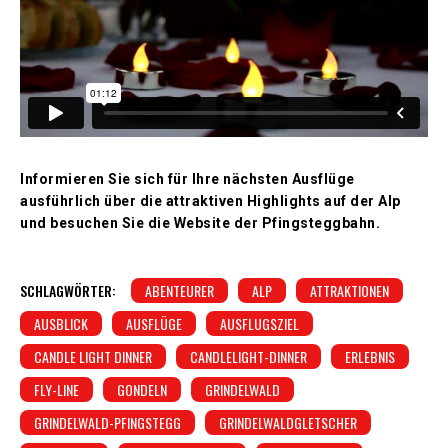
Informieren Sie sich für Ihre nächsten Ausflüge
ausführlich über die attraktiven Highlights auf der Alp
und besuchen Sie die Website der Pfingsteggbahn.
SCHLAGWÖRTER:
ABENTEURER
ALP
ATTRAKTIONEN
AUSBLICK
AUSFLÜGE
AUSFLUGSZIEL
CANDLE LIGHT DINNER
CANDLELIGHT-DINNER
ERLEBNIS
FLY-LINE
GONDELN
GRINDELWALD
GRINDELWALD-PFINGSTEGG
GRINDELWALDGLETSCHER